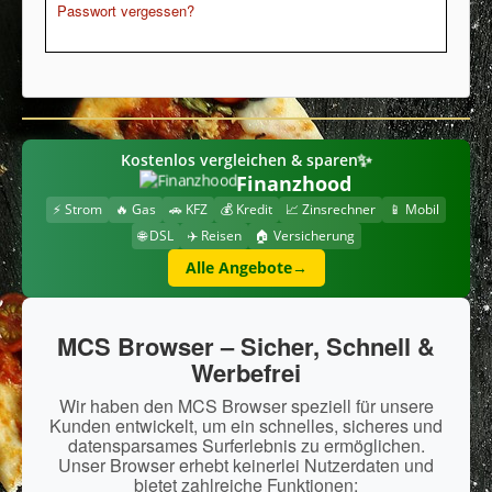
Passwort vergessen?
✨
Kostenlos vergleichen & sparen
Finanzhood
⚡ Strom
🔥 Gas
🚗 KFZ
💰 Kredit
📈 Zinsrechner
📱 Mobil
🌐 DSL
✈️ Reisen
🏠 Versicherung
Alle Angebote
→
MCS Browser – Sicher, Schnell &
Werbefrei
Wir haben den MCS Browser speziell für unsere
Kunden entwickelt, um ein schnelles, sicheres und
datensparsames Surferlebnis zu ermöglichen.
Unser Browser erhebt keinerlei Nutzerdaten und
bietet zahlreiche Funktionen: