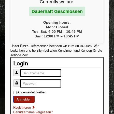
Currently we are:
Kontakt / Anregungen
Dauerhaft Geschlossen
AGB
Opening hours:
Impressum
Mon: Closed
Tue–Sat: 4:00 PM – 10:45 PM
Inhaltsstoffe / Allergene
Sun: 12:00 PM – 10:45 PM
Stellenangebot
Unser Pizza-Lieferservice beenden wir zum 30.04.2026. Wir
bedanken uns herzlich bei allen Kundinnen und Kunden für die
FAQ
schöne Zeit.
Datenschutzerklärung
Login
Mein Konto
Benutzername
Speisekarte
Passwort
Cookies Info
Angemeldet bleiben
Anmelden
Registrieren
Benutzername vergessen?