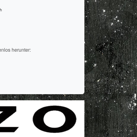
h
enlos herunter: