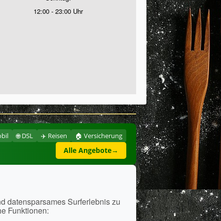
12:00 - 23:00 Uhr
bil
🌐 DSL
✈️ Reisen
🏠 Versicherung
Alle Angebote
→
i
nd datensparsames Surferlebnis zu
he Funktionen: