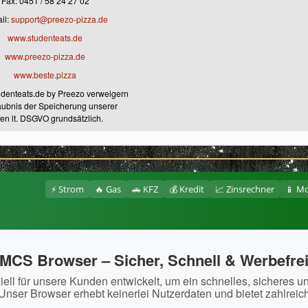
Fax: 0451 / 58 24 27 02
il:
support@preezo-pizza.de
www.studenteats.de
www.preezo-pizza.de
www.beste.pizza
tudenteats.de by Preezo verweigern
aubnis der Speicherung unserer
en lt. DSGVO grundsätzlich.
⚡ Strom
🔥 Gas
🚗 KFZ
💰 Kredit
📈 Zinsrechner
📱 Mo
MCS Browser – Sicher, Schnell & Werbefre
ll für unsere Kunden entwickelt, um ein schnelles, sicheres u
Unser Browser erhebt keinerlei Nutzerdaten und bietet zahlreic