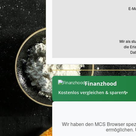
E-Ma
Wir als s
die Erl
Dat
Finanzhood
✨
Kostenlos vergleichen & sparen
Wir haben den MCS Browser spezie
ermöglichen. 