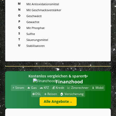
M
Mit Antioxidationsmittel
N
Mit Geschmacksverstärker
O
Geschwärzt
P
Gewachst
Q
Mit Phosphat
S
Sulfite
T
Säuerungsmittel
U
Stabilisatoren
✨
Kostenlos vergleichen & sparen
Finanzhood
⚡ Strom
🔥 Gas
🚗 KFZ
💰 Kredit
📈 Zinsrechner
📱 Mobil
🌐 DSL
✈️ Reisen
🏠 Versicherung
Alle Angebote
→