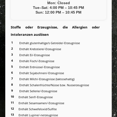
Impressum
Mon: Closed
Tue–Sat: 4:00 PM – 10:45 PM
Inhaltsstoffe / Allergene
Sun: 12:00 PM – 10:45 PM
Stellenangebot
Stoffe oder Erzeugnisse, die Allergien oder
FAQ
Intoleranzen auslösen
Datenschutzerklärung
1
Enthält glutenhaltige/s Getreide/-Erzeugnisse
Mein Konto
2
Enthält Krebstiere/-Erzeugnisse
Speisekarte
3
Enthält Ei/-Erzeugnisse
4
Enthält Fisch/-Erzeugnisse
Cookies Info
5
Enthält Erdnüsse/-Erzeugnisse
6
Enthält Sojabohnen/-Erzeugnisse
7
Enthält Milch/-Erzeugnisse (laktosehaltig)
8
Enthält Schalenfrüchte/Nüsse bzw. Nusserzeugnisse
9
Enthält Sellerie/-Erzeugnisse
10
Enthält Senf/-Erzeugnisse
11
Enthält Sesamsamen/-Erzeugnisse
12
Enthält Schwefeloxid/Sulfite
13
Enthält Lupine/-nerzeugnisse