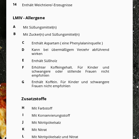
14
Enthält Weichtiere/-Erzeugnisse
LMIV - Allergene
A
Mit Süßungsmittel(n)
B
Mit Zucker(n) und Süßungsmittel(n)
C
Enthält Aspartam ( eine Phenylalaninquelle )
D
Kann bei übermäßigem Verzehr abführend
wirken
E
Enthält Süßholz
F
Erhöhter Koffeingehalt. Für Kinder und
schwangere oder stillende Frauen nicht
empfohlen
G
Enthält Koffein. Für Kinder und schwangere
Frauen nicht empfohlen
Zusatzstoffe
H
Mit Farbstoff
I
Mit Konservierungsstoff
J
Mit Nitritpökelsalz
K
Mit Nitrat
L
Mit Nitritpökelsalz und Nitrat