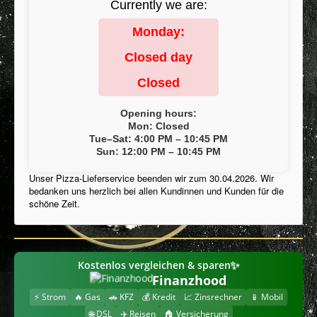
Currently we are:
Kontakt / Anregungen
Monday:
AGB
Closed day
Impressum
Closed
Inhaltsstoffe / Allergene
Opening hours:
Stellenangebot
Mon: Closed
Tue–Sat: 4:00 PM – 10:45 PM
FAQ
Sun: 12:00 PM – 10:45 PM
Datenschutzerklärung
Unser Pizza-Lieferservice beenden wir zum 30.04.2026. Wir
bedanken uns herzlich bei allen Kundinnen und Kunden für die
Mein Konto
schöne Zeit.
Speisekarte
Cookies Info
✨
Kostenlos vergleichen & sparen
Finanzhood
⚡ Strom
🔥 Gas
🚗 KFZ
💰 Kredit
📈 Zinsrechner
📱 Mobil
🌐 DSL
✈️ Reisen
🏠 Versicherung