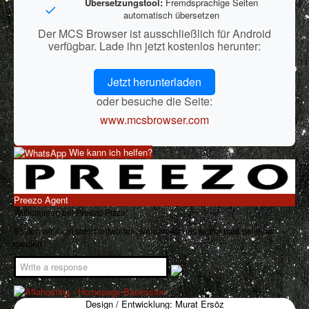
Übersetzungstool:
Fremdsprachige Seiten
automatisch übersetzen
Der MCS Browser ist ausschließlich für Android
verfügbar. Lade ihn jetzt kostenlos herunter:
Jetzt herunterladen
oder besuche die Seite:
www.mcsbrowser.com
Wie kann ich helfen?
Preezo Agent
Willkommen bei Preezo Pizza!
Sollten wir nicht sofort antworten, werden wir uns sicher bald bei Ihnen
melden.
Design / Entwicklung: Murat Ersöz