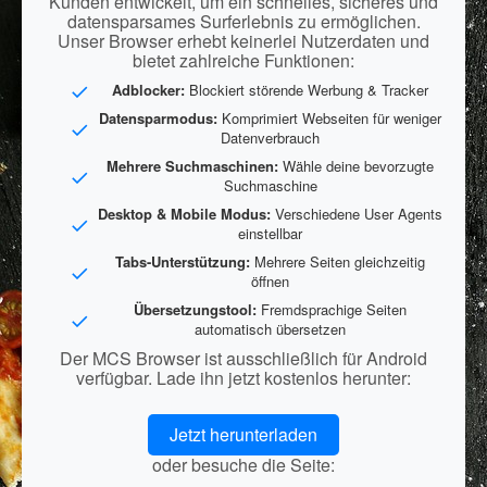
Kunden entwickelt, um ein schnelles, sicheres und
datensparsames Surferlebnis zu ermöglichen.
Unser Browser erhebt keinerlei Nutzerdaten und
bietet zahlreiche Funktionen:
Adblocker:
Blockiert störende Werbung & Tracker
Datensparmodus:
Komprimiert Webseiten für weniger
Datenverbrauch
Mehrere Suchmaschinen:
Wähle deine bevorzugte
Suchmaschine
Desktop & Mobile Modus:
Verschiedene User Agents
einstellbar
Tabs-Unterstützung:
Mehrere Seiten gleichzeitig
öffnen
Übersetzungstool:
Fremdsprachige Seiten
automatisch übersetzen
Der MCS Browser ist ausschließlich für Android
verfügbar. Lade ihn jetzt kostenlos herunter:
Jetzt herunterladen
oder besuche die Seite: