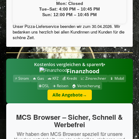
Impressum
Mon: Closed
Tue–Sat: 4:00 PM – 10:45 PM
Inhaltsstoffe / Allergene
Sun: 12:00 PM – 10:45 PM
Stellenangebot
Unser Pizza-Lieferservice beenden wir zum 30.04.2026. Wir
bedanken uns herzlich bei allen Kundinnen und Kunden für die
FAQ
schöne Zeit.
Datenschutzerklärung
Mein Konto
✨
Kostenlos vergleichen & sparen
Speisekarte
Finanzhood
Cookies Info
⚡ Strom
🔥 Gas
🚗 KFZ
💰 Kredit
📈 Zinsrechner
📱 Mobil
🌐 DSL
✈️ Reisen
🏠 Versicherung
Alle Angebote
→
MCS Browser – Sicher, Schnell &
Werbefrei
Wir haben den MCS Browser speziell für unsere