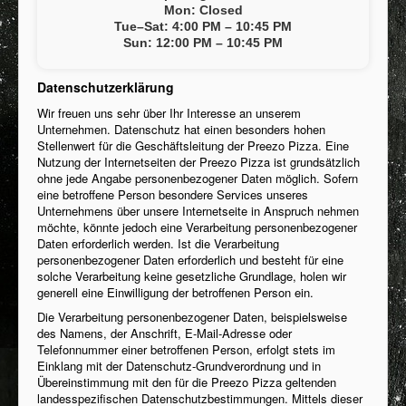
Impressum
Mon: Closed
Tue–Sat: 4:00 PM – 10:45 PM
Inhaltsstoffe / Allergene
Sun: 12:00 PM – 10:45 PM
Stellenangebot
Datenschutzerklärung
FAQ
Wir freuen uns sehr über Ihr Interesse an unserem
Datenschutzerklärung
Unternehmen. Datenschutz hat einen besonders hohen
Stellenwert für die Geschäftsleitung der Preezo Pizza. Eine
Mein Konto
Nutzung der Internetseiten der Preezo Pizza ist grundsätzlich
ohne jede Angabe personenbezogener Daten möglich. Sofern
Speisekarte
eine betroffene Person besondere Services unseres
Unternehmens über unsere Internetseite in Anspruch nehmen
Cookies Info
möchte, könnte jedoch eine Verarbeitung personenbezogener
Daten erforderlich werden. Ist die Verarbeitung
personenbezogener Daten erforderlich und besteht für eine
solche Verarbeitung keine gesetzliche Grundlage, holen wir
generell eine Einwilligung der betroffenen Person ein.
Die Verarbeitung personenbezogener Daten, beispielsweise
des Namens, der Anschrift, E-Mail-Adresse oder
Telefonnummer einer betroffenen Person, erfolgt stets im
Einklang mit der Datenschutz-Grundverordnung und in
Übereinstimmung mit den für die Preezo Pizza geltenden
landesspezifischen Datenschutzbestimmungen. Mittels dieser