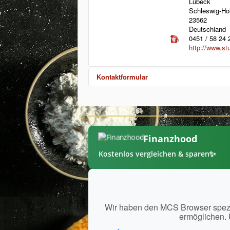
Lübeck
Schleswig-Hol
23562
Deutschland
0451 / 58 24 
http://www.st
Kontaktformular
Eine E-Mail senden
Finanzhood
*
Benötigtes Fe
✨
Kostenlos vergleichen & sparen
Nam
E-Mai
Wir haben den MCS Browser spezie
ermöglichen. 
Betref