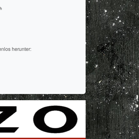
h
enlos herunter:
Protected by EasyCalcCheck Plus