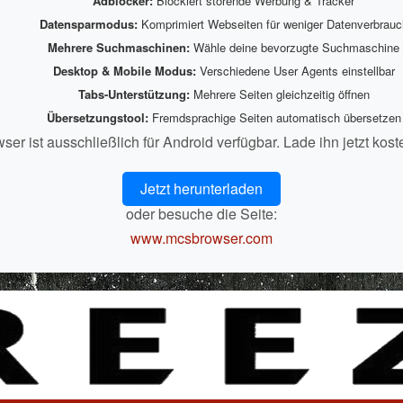
Adblocker:
Blockiert störende Werbung & Tracker
Datensparmodus:
Komprimiert Webseiten für weniger Datenverbrauc
r
*
Mehrere Suchmaschinen:
Wähle deine bevorzugte Suchmaschine
Desktop & Mobile Modus:
Verschiedene User Agents einstellbar
Tabs-Unterstützung:
Mehrere Seiten gleichzeitig öffnen
Übersetzungstool:
Fremdsprachige Seiten automatisch übersetzen
r ist ausschließlich für Android verfügbar. Lade ihn jetzt kost
Jetzt herunterladen
oder besuche die Seite:
l)
www.mcsbrowser.com
rüfung: 19 plus 7 ist gleich
senden