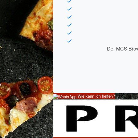
Nachricht enthält unzulässige Wörte
Der MCS Browse
Eine Kopie dieser Mail erhalten
(optiona
Spamüberp
Wie kann ich helfen?
E-Mail 