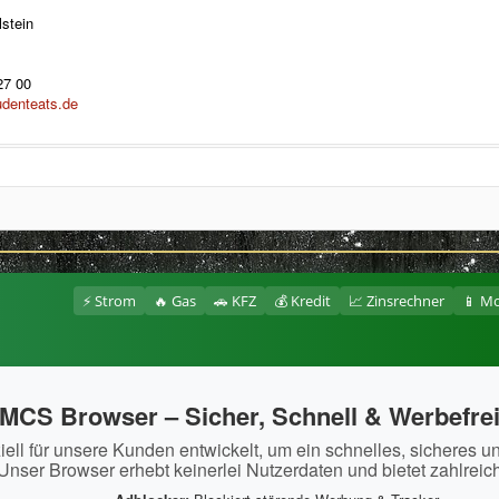
stein
27 00
udenteats.de
⚡ Strom
🔥 Gas
🚗 KFZ
💰 Kredit
📈 Zinsrechner
📱 Mo
ld
e
*
MCS Browser – Sicher, Schnell & Werbefre
l
*
ll für unsere Kunden entwickelt, um ein schnelles, sicheres u
Unser Browser erhebt keinerlei Nutzerdaten und bietet zahlreic
f
*