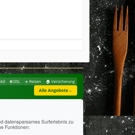
bil
🌐 DSL
✈️ Reisen
🏠 Versicherung
Alle Angebote
→
i
nd datensparsames Surferlebnis zu
he Funktionen: