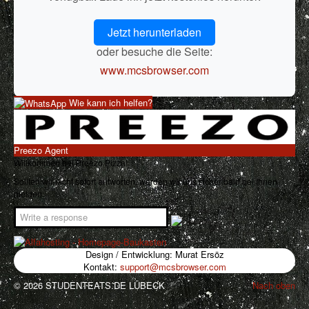
Jetzt herunterladen
oder besuche die Seite:
www.mcsbrowser.com
Wie kann ich helfen?
Preezo Agent
Willkommen bei Preezo Pizza!
Sollten wir nicht sofort antworten, werden wir uns sicher bald bei Ihnen
melden.
Design / Entwicklung: Murat Ersöz
Kontakt:
support@mcsbrowser.com
© 2026 STUDENTEATS.DE LÜBECK
Nach oben