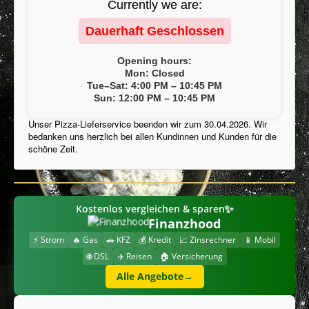
Currently we are:
Kontakt / Anregungen
Dauerhaft Geschlossen
AGB
Opening hours:
Impressum
Mon: Closed
Tue–Sat: 4:00 PM – 10:45 PM
Inhaltsstoffe / Allergene
Sun: 12:00 PM – 10:45 PM
Stellenangebot
Unser Pizza-Lieferservice beenden wir zum 30.04.2026. Wir
bedanken uns herzlich bei allen Kundinnen und Kunden für die
FAQ
schöne Zeit.
Datenschutzerklärung
Mein Konto
✨
Kostenlos vergleichen & sparen
Speisekarte
Finanzhood
Cookies Info
⚡ Strom
🔥 Gas
🚗 KFZ
💰 Kredit
📈 Zinsrechner
📱 Mobil
🌐 DSL
✈️ Reisen
🏠 Versicherung
Alle Angebote
→