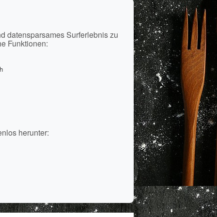
i
nd datensparsames Surferlebnis zu
he Funktionen:
h
enlos herunter: