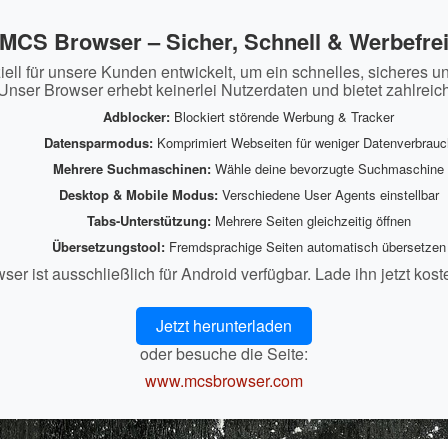
MCS Browser – Sicher, Schnell & Werbefre
ll für unsere Kunden entwickelt, um ein schnelles, sicheres u
Unser Browser erhebt keinerlei Nutzerdaten und bietet zahlreic
Adblocker:
Blockiert störende Werbung & Tracker
Datensparmodus:
Komprimiert Webseiten für weniger Datenverbrauc
Mehrere Suchmaschinen:
Wähle deine bevorzugte Suchmaschine
Desktop & Mobile Modus:
Verschiedene User Agents einstellbar
Tabs-Unterstützung:
Mehrere Seiten gleichzeitig öffnen
Übersetzungstool:
Fremdsprachige Seiten automatisch übersetzen
r ist ausschließlich für Android verfügbar. Lade ihn jetzt kost
Jetzt herunterladen
oder besuche die Seite:
www.mcsbrowser.com