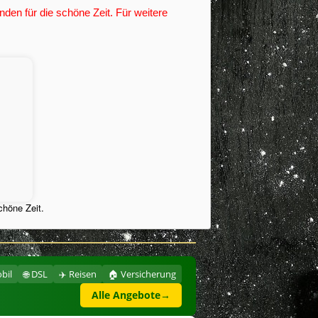
den für die schöne Zeit. Für weitere
chöne Zeit.
bil
🌐 DSL
✈️ Reisen
🏠 Versicherung
Alle Angebote
→