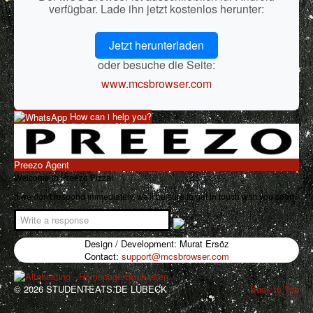
verfügbar. Lade ihn jetzt kostenlos herunter:
Jetzt herunterladen
oder besuche die Seite:
www.mcsbrowser.com
How can i help you?
Preezo Agent
Welcome to Preezo Pizza!
If we don't respond immediately, we'll be sure to get in touch with you soon.
Design / Development: Murat Ersöz
Contact:
support@mcsbrowser.com
© 2026 STUDENTEATS.DE LÜBECK
Back to Top