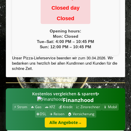
Conditions
Closed day
Imprint
Closed
Ingredients / Allergens
Opening hours:
Frequently Asked Questions
Mon: Closed
Tue–Sat: 4:00 PM – 10:45 PM
Privacy Policy
Sun: 12:00 PM – 10:45 PM
My Account
Unser Pizza-Lieferservice beenden wir zum 30.04.2026. Wir
bedanken uns herzlich bei allen Kundinnen und Kunden für die
Download Menu
schöne Zeit.
Cookies Information
✨
Kostenlos vergleichen & sparen
Finanzhood
⚡ Strom
🔥 Gas
🚗 KFZ
💰 Kredit
📈 Zinsrechner
📱 Mobil
🌐 DSL
✈️ Reisen
🏠 Versicherung
Alle Angebote
→