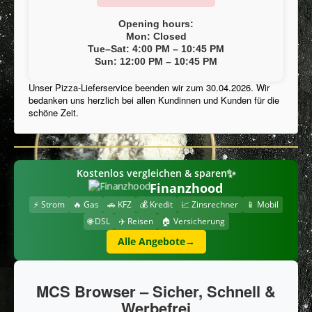
Conditions
Opening hours:
Imprint
Mon: Closed
Tue–Sat: 4:00 PM – 10:45 PM
Ingredients / Allergens
Sun: 12:00 PM – 10:45 PM
Frequently Asked Questions
Unser Pizza-Lieferservice beenden wir zum 30.04.2026. Wir
bedanken uns herzlich bei allen Kundinnen und Kunden für die
Privacy Policy
schöne Zeit.
My Account
Download Menu
✨
Kostenlos vergleichen & sparen
Cookies Information
Finanzhood
⚡ Strom
🔥 Gas
🚗 KFZ
💰 Kredit
📈 Zinsrechner
📱 Mobil
🌐 DSL
✈️ Reisen
🏠 Versicherung
Alle Angebote
→
MCS Browser – Sicher, Schnell &
Werbefrei